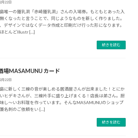
12月22日
唯一の鍾乳洞「赤崎鍾乳洞」さんの入場券。もともとあった入
無くなったと言うことで、同じようなものを新しく作りました。
、デザインではなくデータ作成と印刷だけ行った形になります。
んどIllustr […]
続きを読む
酒場MASAMUNU カード
12月22日
に新しく三線の音が楽しめる居酒屋さんが出来ました！とにか
いヒデキさんが、三線片手に盛り上げまくる！店長は弟さん。厨
味し〜いお料理を作っています。そんなMASAMUNUのショップ
兼名刺のご依頼をい […]
続きを読む