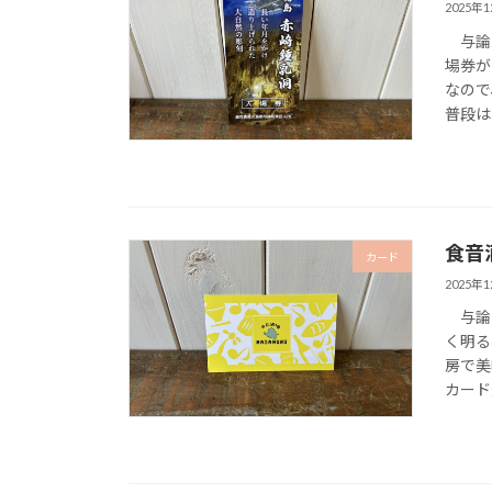
2025年
与論島
場券が
なので
普段はほと
食音
カード
2025年
与論島
く明る
房で美
カード