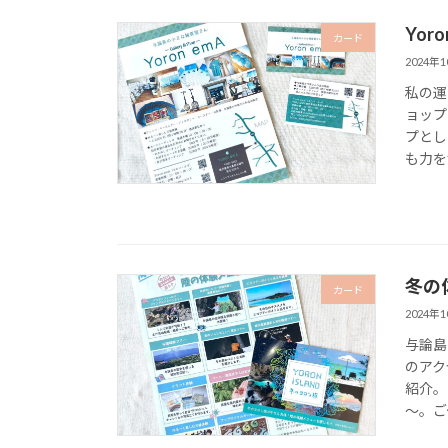
Yo
カード
2024年
私の運
ョップ
プとし
も力を
冬の
カード
2024年
与論島
のアク
紹介。
～。ご