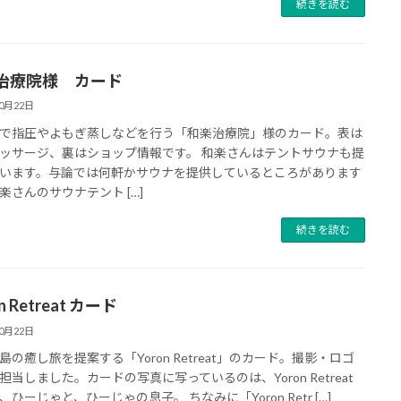
続きを読む
治療院様 カード
10月22日
で指圧やよもぎ蒸しなどを行う「和楽治療院」様のカード。表は
ッサージ、裏はショップ情報です。 和楽さんはテントサウナも提
います。与論では何軒かサウナを提供しているところがあります
楽さんのサウナテント […]
続きを読む
n Retreat カード
10月22日
島の癒し旅を提案する「Yoron Retreat」のカード。撮影・ロゴ
担当しました。カードの写真に写っているのは、Yoron Retreat
、ひーじゃと、ひーじゃの息子。 ちなみに「Yoron Retr […]