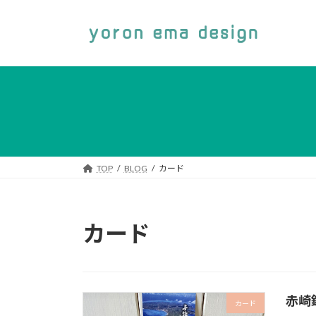
コ
ナ
ン
ビ
テ
ゲ
ン
ー
ツ
シ
へ
ョ
ス
ン
キ
に
ッ
移
プ
動
TOP
BLOG
カード
カード
赤崎
カード