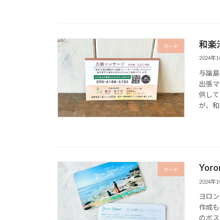
和楽
カード
2024年
与論島
出張マ
供して
が、和
Yoro
カード
2024年
ヨロン
作成も
のボス